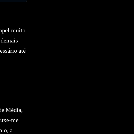
apel muito
 demais
essário até
ade Média,
rouxe-me
lo, a