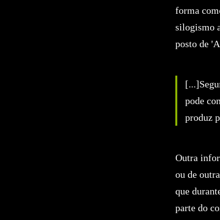
forma como 
silogismo 
posto de 'A
[...]Seg
pode con
produz p
Outra info
ou de outr
que durant
parte do co