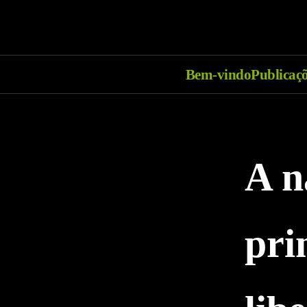
Bem-vindo
Publicaç
A n
pri