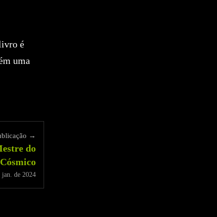
ivro é
mbém uma
ublicação →
estre do
 Cósmico
 jan. de 2024