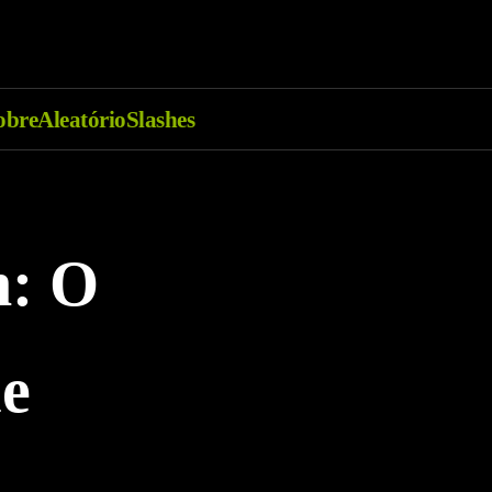
obre
Aleatório
Slashes
m: O
ue