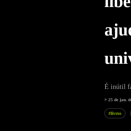
lib
aju
uni
É inútil 
>
25 de jan. 
#livros