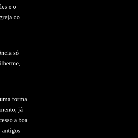
les e o
greja do
ência só
ilherme,
e uma forma
mento, já
cesso a boa
s antigos