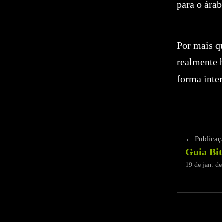
para o ára
Por mais q
realmente 
forma inte
← Publicaçã
Guia Bit
19 de jan. d