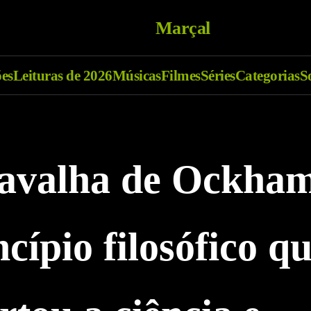
Marçal
ões
Leituras de 2026
Músicas
Filmes
Séries
Categorias
S
avalha de Ockha
ncípio filosófico q