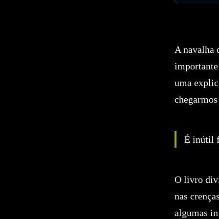
A navalha 
importante
uma explic
chegarmos 
É inútil
O livro di
nas crença
algumas in