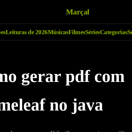
Marçal
ões
Leituras de 2026
Músicas
Filmes
Séries
Categorias
S
o gerar pdf com
meleaf no java