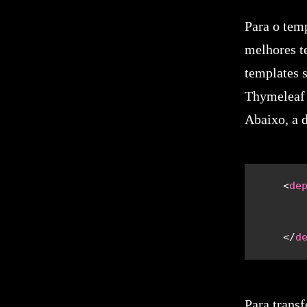
Para o tem
melhores t
templates 
Thymeleaf 
Abaixo, a 
    <
de
       
       
    </
d
Para transf