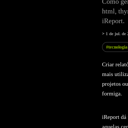
Como ger
html, th
iReport.
>
1 de jul. de
#tecnologia
Criar rela
mais utiliz
projetos o
formiga.
iReport dá
aquelas ce