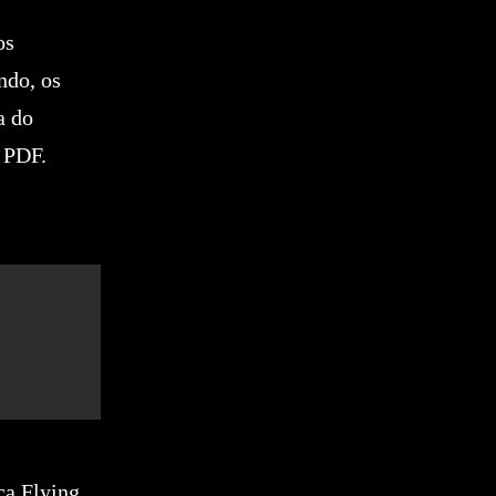
os
ndo, os
a do
o PDF.
ca Flying