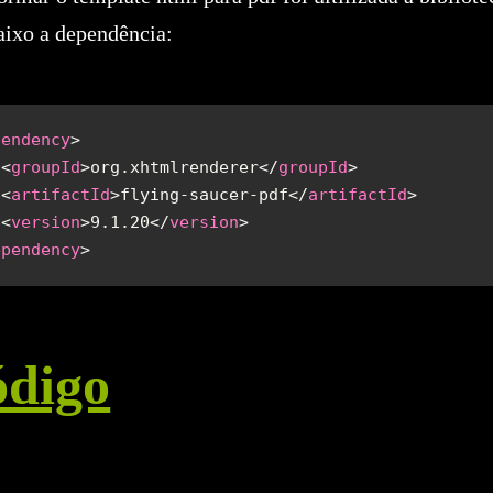
aixo a dependência:
pendency
 <
groupId
>org.xhtmlrenderer</
groupId
 <
artifactId
>flying-saucer-pdf</
artifactId
 <
version
>9.1.20</
version
ependency
ódigo