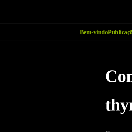
Bem-vindo
Publicaç
Com
thy