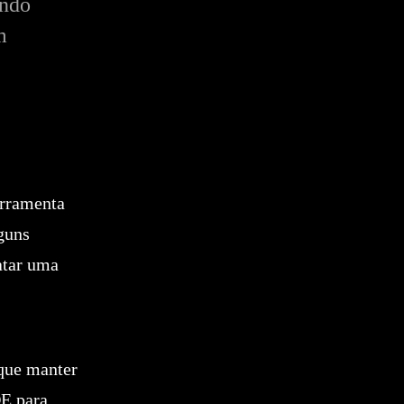
ando
m
erramenta
lguns
atar uma
que manter
DE para