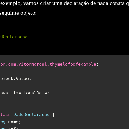
 exemplo, vamos criar uma declaração de nada consta 
seguinte objeto:
oDeclaracao
 br.com.vitormarcal.thymelafpdfexample
class
 DadoDeclaracao
ing