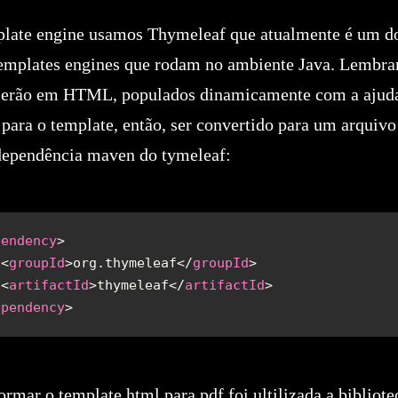
plate engine usamos Thymeleaf que atualmente é um d
emplates engines que rodam no ambiente Java. Lembra
serão em HTML, populados dinamicamente com a ajud
para o template, então, ser convertido para um arquiv
dependência maven do tymeleaf:
pendency
 <
groupId
>org.thymeleaf</
groupId
 <
artifactId
>thymeleaf</
artifactId
ependency
ormar o template html para pdf foi ultilizada a bibliote