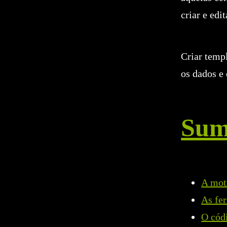
criar e edit
Criar temp
os dados e
Sum
A mot
As fe
O cód