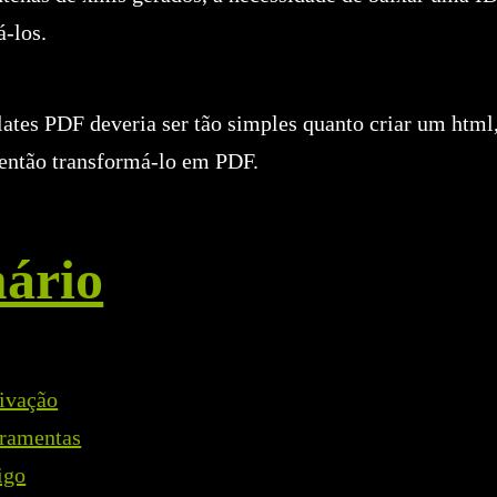
á-los.
lates PDF deveria ser tão simples quanto criar um html
 então transformá-lo em PDF.
ário
ivação
rramentas
igo