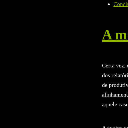
Concl
A m
Certa vez,
dos relatór
de produtiv
alinhament
aquele caso
A equipe e