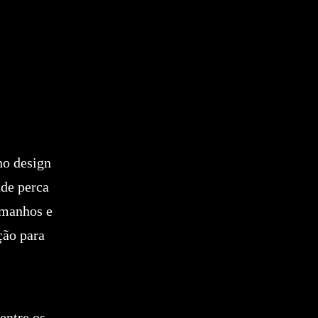
no design
nde perca
tamanhos e
ção para
entre os