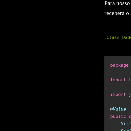
Para nosso
receberá o 
class Dad
package
import
import
@
public
 
    Str