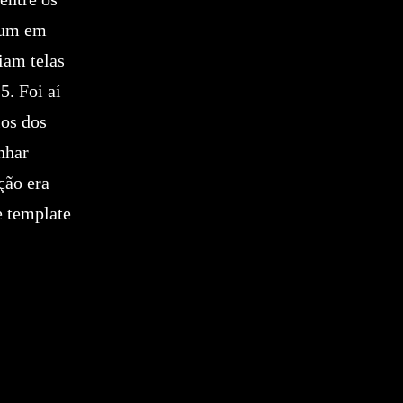
s um em
iam telas
5. Foi aí
los dos
nhar
ção era
e template