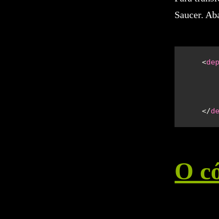
Saucer. Ab
    <
de
       
       
       
    </
d
O c