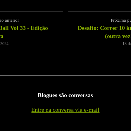
o anterior
Próxima p
all Vol 33 - Edição
Desafio: Correr 10 k
va
(outra vez)
e 2024
18 de
Blogues são conversas
Entre na conversa via e-mail