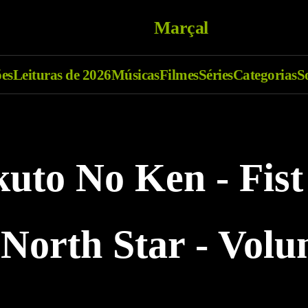
Marçal
ões
Leituras de 2026
Músicas
Filmes
Séries
Categorias
S
uto No Ken - Fist
 North Star - Vol