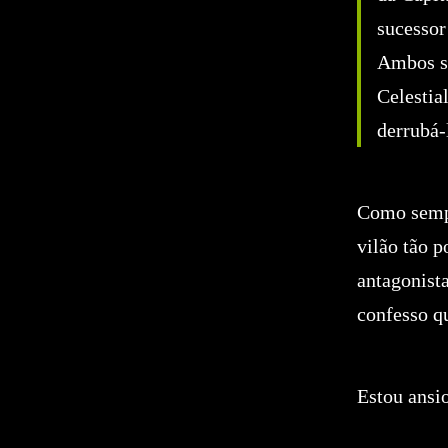
sucesso
Ambos sã
Celestia
derrubá-
Como sempr
vilão tão p
antagonista
confesso q
Estou ansi