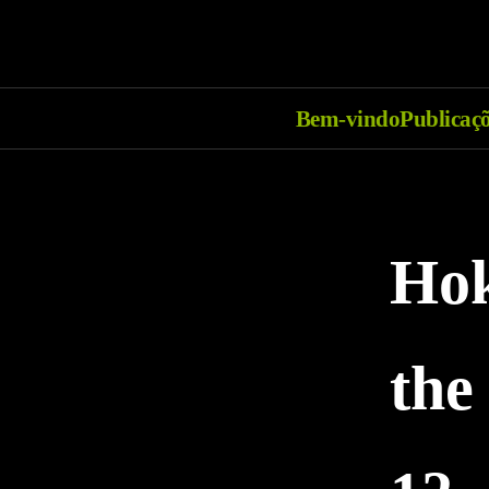
Bem-vindo
Publicaç
Hok
the