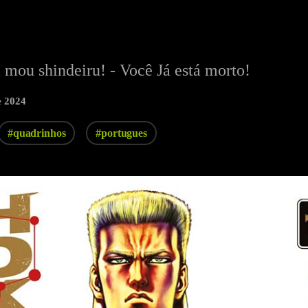
mou shindeiru! - Você Já está morto!
e 2024
#quadrinhos
#portugues