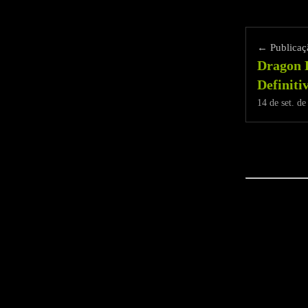
← Publicaçã
Dragon B
Definiti
14 de set. d