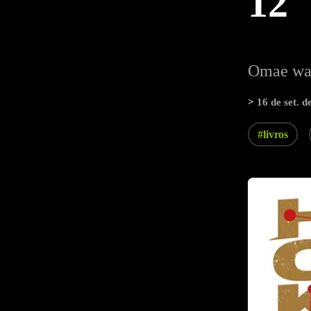
12
Omae wa 
>
16 de set. d
#livros