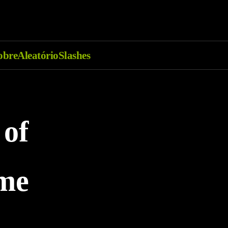
obre
Aleatório
Slashes
 of
ume