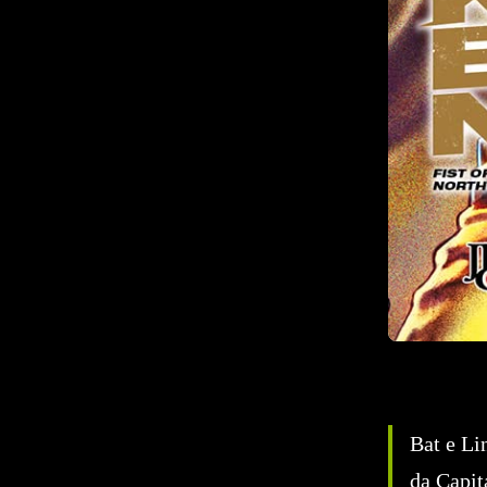
Bat e Li
da Capit