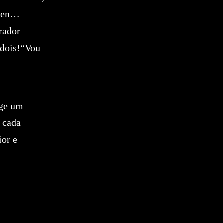
-ken…
rador
 dois!“Vou
rge um
e cada
ior e