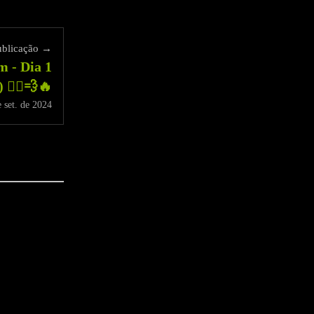
ublicação →
m - Dia 1
 🏃‍♂️💨🔥
 set. de 2024