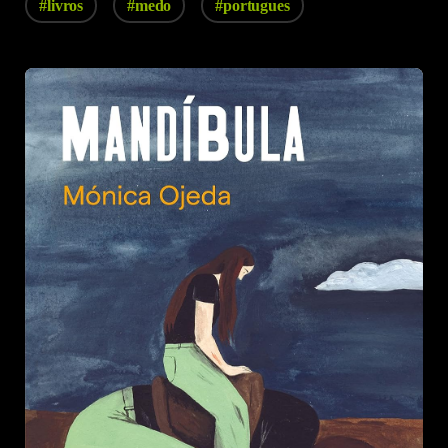
#livros
#medo
#portugues