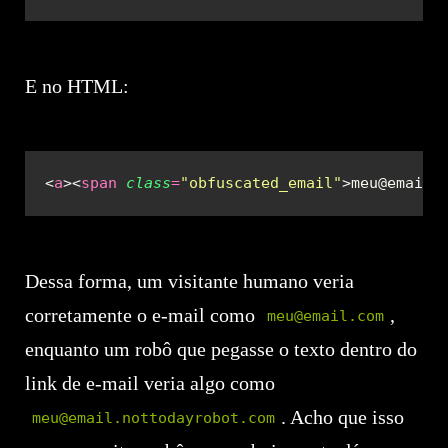
E no HTML:
<
a
><
span
 class
=
"
obfuscated_email
"
>meu@email<
Dessa forma, um visitante humano veria
corretamente o e-mail como
,
meu@email.com
enquanto um robô que pegasse o texto dentro do
link de e-mail veria algo como
. Acho que isso
meu@email.nottodayrobot.com