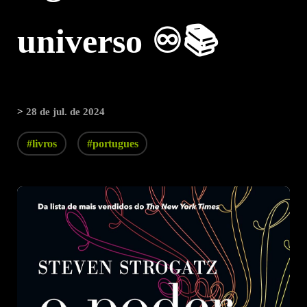
universo ♾️📚
>
28 de jul. de 2024
#livros
#portugues